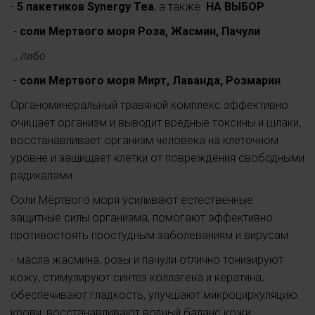
-
5 пакетиков Synergy Tea
, а также
НА ВЫБОР
:
-
соли Мертвого моря Роза, Жасмин, Пачули
…
либо
-
соли Мертвого моря Мирт, Лаванда, Розмарин
Органоминеральный травяной комплекс эффективно
очищает организм и выводит вредные токсины и шлаки,
восстанавливает организм человека на клеточном
уровне и защищает клетки от повреждения свободными
радикалами.
Соли Мёртвого моря усиливают естественные
защитные силы организма, помогают эффективно
противостоять простудным заболеваниям и вирусам
- масла жасмина, розы и пачули отлично тонизируют
кожу, стимулируют синтез коллагена и кератина,
обеспечивают гладкость, улучшают микроциркуляцию
крови, восстанавливают водный баланс кожи