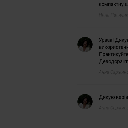
компактну 
Инна Палиен
Урааа! Дяку
використанн
Практикуйте
Дезодорант 
Анна Саржин
Дякую керів
Анна Саржин