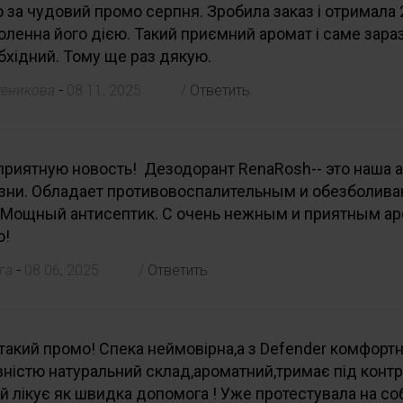
за чудовий промо серпня. Зробила заказ і отримала 2
ленна його дією. Такий приємний аромат і саме зараз
обхідний. Тому ще раз дякую.
-
ченикова
08 11, 2025
/
Ответить
приятную новость! Дезодорант RenaRosh-- это наша а
изни. Обладает противовоспалительным и обезболи
 Мощный антисептик. С очень нежным и приятным а
ю!
-
уга
08 06, 2025
/
Ответить
такий промо! Спека неймовірна,а з Defender комфортно
вністю натуральний склад,ароматний,тримає під контр
й лікує як швидка допомога ! Уже протестувала на соб