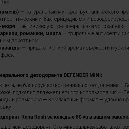
нты:
 камень)
— натуральный минерал вулканического пр
нтисептическими, бактерицидными и дезодорирующ
 моря
— активизируют регенерацию и успокаивают
арники, ромашки, мирта
— природные антисептики 
ьным действием
 лаванды
— придают лёгкий аромат свежести и усил
эффект
рального дезодоранта DEFENDER MINI:
х пота, не блокируя естественное потоотделение — 
коже, подходит для ежедневного использования — Л
анды и розмарина — Компактный формат — удобно бра
ровку
одорант Rena Rosh за каждые 80 vu в вашем заказе
ьше, чем дезодорант. Это минеральная забота, кото