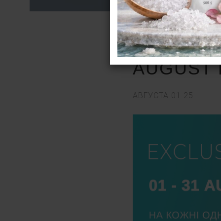
AUGUST
АВГУСТА
01
25