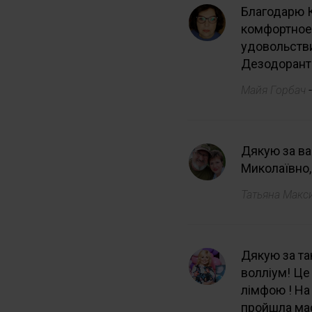
Благодарю К
комфортное 
удовольстви
Дезодорант
Майя Горбач
Дякую за ва
Миколаївно,
Татьяна Мак
Дякую за та
волліум! Це
лімфою ! На
пройшла мас