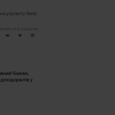
онсультанту Rena
делиться в соцсетях
рівний! Бажаю,
 дезодорантів у