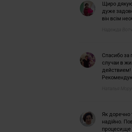
Щиро дякую 
дуже задово
він всім не
Надежда Вот
Спасибо за 
случаи в ж
действием!
Рекоменду
Наталья Мор
Як доречно 
надійно. По
процеси,ще 