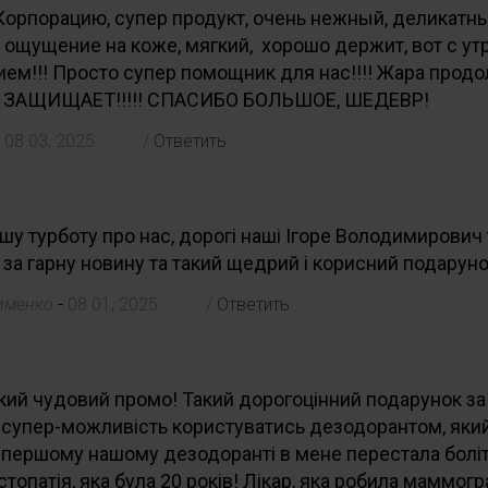
орпорацию, супер продукт, очень нежный, деликатны
ощущение на коже, мягкий, хорошо держит, вот с ут
ем!!! Просто супер помощник для нас!!!! Жара продо
 ЗАЩИЩАЕТ!!!!! СПАСИБО БОЛЬШОЕ, ШЕДЕВР!
-
08 03, 2025
/
Ответить
шу турботу про нас, дорогі наші Ігоре Володимирович 
 за гарну новину та такий щедрий і корисний подарун
-
сименко
08 01, 2025
/
Ответить
кий чудовий промо! Такий дорогоцінний подарунок з
 супер-можливість користуватись дезодорантом, яки
 першому нашому дезодоранті в мене перестала боліт
топатія, яка була 20 років! Лікар, яка робила маммог