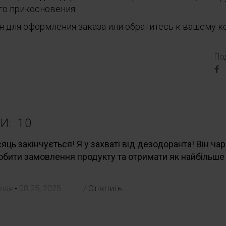
го прикосновения.
н для оформления заказа или обратитесь к вашему к
По
: 10
яць закінчується! Я у захваті від дезодоранта! Він ча
бити замовлення продукту та отримати як найбільше
-
сная
08 25, 2025
/
Ответить