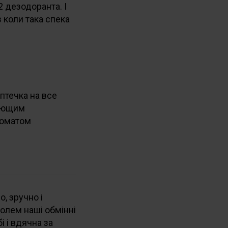
 дезодоранта. І
 коли така спека
птечка на все
вающим
роматом
, зручно і
олем наші обмінні
і і вдячна за