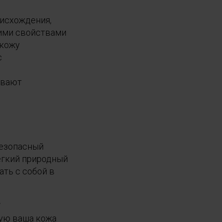
оисхождения,
ими свойствами
 кожу
с
ивают
Безопасный
ёгкий природный
ть с собой в
.
рую ваша кожа