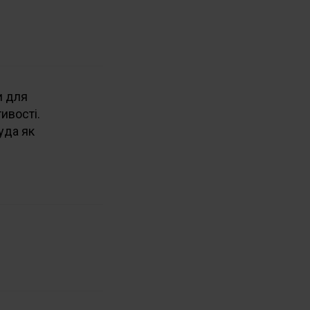
и для
ивості.
уда як