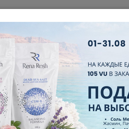
ЦИИ
О КОМПАНИИ
БИЗНЕС
НОВЫЙ ПАРТНЕР
ЛИДЕРЫ
СЫ И ОТВЕТЫ
СЕРТИФИКАТЫ
КОНТАКТЫ
AUGUST PROMOTION
ГЛАВНАЯ
НОВОСТИ
AUGUST PROMOTION