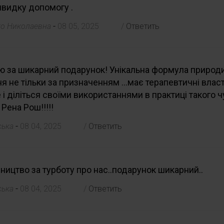
швидку допомогу .
-
ко Николаевна
08 05, 2025
/
Ответить
ю за шикарний подарунок! Унікальна формула природ
я не тільки за призначенням ...має терапевтичні власт
 і діліться своїми використаннями в практиці такого ч
Рена Рош!!!!!
-
ська
08 04, 2025
/
Ответить
ництво за турботу про нас..подарунок шикарний..
-
ська
08 04, 2025
/
Ответить