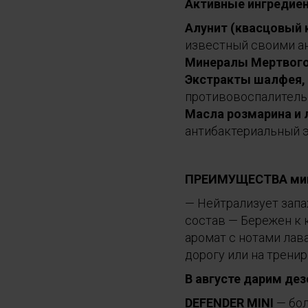
Активные ингредие
Алунит (квасцовый
известный своими а
Минералы Мертвого
Экстракты шалфея, 
противовоспалител
Масла розмарина и
антибактериальный 
ПРЕИМУЩЕСТВА мине
— Нейтрализует запа
состав — Бережен к 
аромат с нотами лав
дорогу или на трени
В августе дарим дез
DEFENDER MINI
— бол