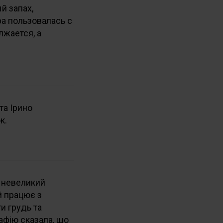
й запах,
ра пользовалась с
лжается, а
та Ірино
ок.
а невеликий
й працює з
и грудь та
рафію сказала, що