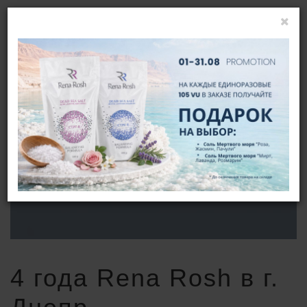
ВОЙТИ
RU
4 ГОДА RENA ROSH В Г. ДНЕПР
ГЛАВНАЯ
НОВОСТИ
4 ГОДА RENA ROSH В Г. ДНЕПР
4 года Rena Rosh в г.