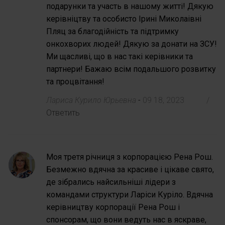
подарунки та участь в нашому житті! Дякую
керівніцтву та особисто Ірині Миколаівні
Пляц за благодійність та підтримку
онкохворих людей! Дякую за донати на ЗСУ!
Ми щасливі, що в нас такі керівники та
партнери! Бажаю всім подальшого розвитку
та процвітання!
Лариса Курило Юрьевна
-
09 18, 2023
/
Ответить
Моя третя річниця з корпорацією Рена Рош.
Безмежно вдячна за красиве і цікаве свято,
де зібрались найсильніші лідери з
командами структури Ларіси Куріло. Вдячна
керівництву корпорації Рена Рош і
спонсорам, що вони ведуть нас в яскраве,