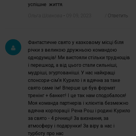
успішне життя.
Ольга Шовкова
-
09 09, 2023
/
Ответить
Фантастичне свято у казковому місці біля
річки з великою дружньою командою
однодумців! Ми вистояли стільки труднощів
і перешкод, а від цього стали сильніші,
мудріші, згуртованііші. У нас найкращі
спонсори-сімʼя Курило і я вдячна за таке
свято саме їм! Вперше це був формат
тренінг + банкет! І це так нам сподобалося!
Моя команда партнерів і клієнтів безмежно
вдячна корпорації Рена Рош і родині Курило
за свято - 4 річниці! За визнання, за
атмосферу і подарунки! За віру в нас і
турботу про нас