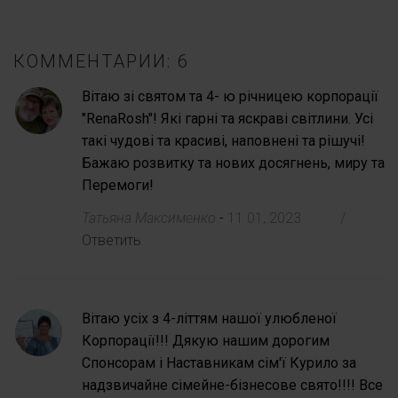
КОММЕНТАРИИ: 6
Вітаю зі святом та 4- ю річницею корпорації
"RenaRosh"! Які гарні та яскраві світлини. Усі
такі чудові та красиві, наповнені та рішучі!
Бажаю розвитку та нових досягнень, миру та
Перемоги!
Татьяна Максименко
-
11 01, 2023
/
Ответить
Вітаю усіх з 4-літтям нашої улюбленої
Корпорації!!! Дякую нашим дорогим
Спонсорам і Наставникам сім'ї Курило за
надзвичайне сімейне-бізнесове свято!!!! Все