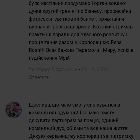
було настільки продумано і організовано:
дуже крутий тренінг по бізнесу, професійна
фотосесія святковий банкет, привітання і
визнання, розіграш призів. Кожний отримав
практичні поради для власного розвитку і
процвітання разом з Корпорацією Rena
Rosh!!! Всім бажаю Перемоги і Миру, Успіхів
і здійснення Мрій
Виктория Батраченко
-
09 18, 2023
/
Ответить
Щаслива, що маю змогу спілкуватіся в
команді однодумців! Що маю змогу
дякувати партнерам за працю, єдиний
командний дух, об`єми та все наше життя!
Дякую керівництву корпораціі за підтримку,