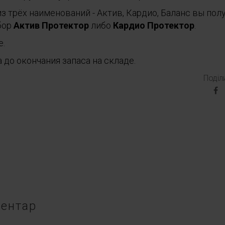
з трёх наименований - Актив, Кардио, Баланс вы пол
бор
Актив Протектор
либо
Кардио Протектор
.
е.
 до окончания запаса на складе.
Поділ
ентар