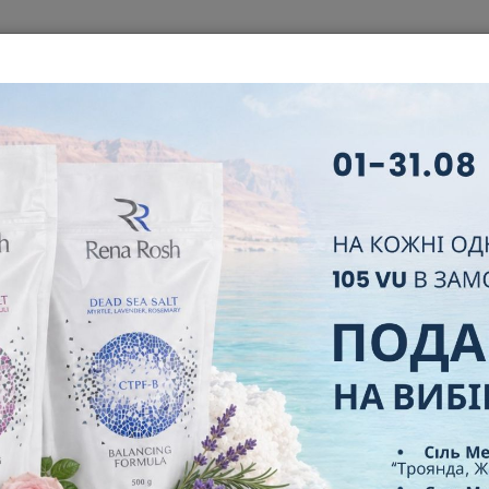
ЦІЯ
КОРПОРАЦІЯ
БІЗНЕС
НОВИЙ ПАРТНЕР
ЛІДЕРИ
НЯ ТА ВІДПОВІДІ
СЕРТИФІКАТИ
КОНТАКТИ
АКЦИЯ!
ГОЛОВНА
НОВИНИ
АКЦИЯ!