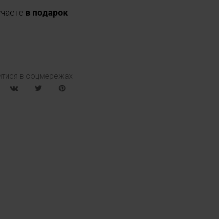
учаете
в подарок
итися в соцмережах