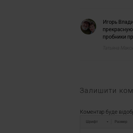
Игорь Влади
прекрасную 
пробники пр
Татьяна Мак
Залишити ком
Коментар буде відоб
Шрифт
Размер