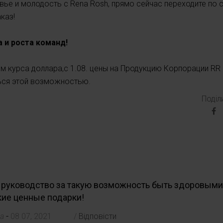
ье и молодость с Rena Rosh, прямо сейчас переходите по 
аказ!
 и роста команд!
ием курса доллара,с 1.08. цены на Продукцию Корпорации RR
ься этой возможностью.
Поділ
 руководство за такую возможность быть здоровыми,
кие ценные подарки!
-
ва
08 07, 2021
/
Відповісти