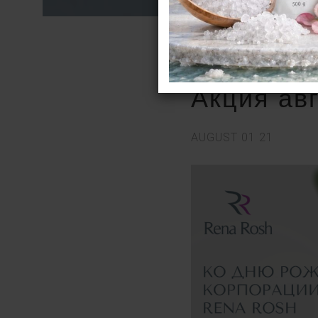
Акция ав
AUGUST
01
21