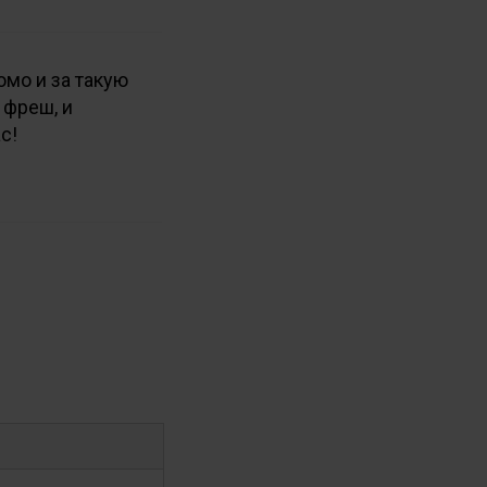
омо и за такую
 фреш, и
с!