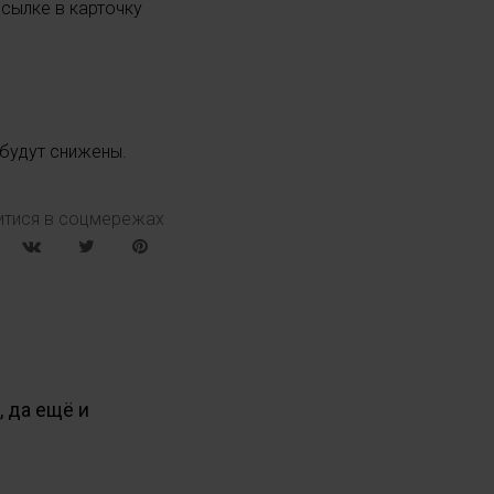
ссылке в карточку
 будут снижены.
итися в соцмережах
 да ещё и