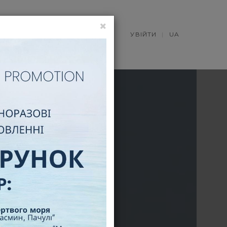
НОВИНИ
УВІЙТИ
UA
ДЫ)
)