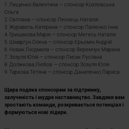
1. Лещенко Валентина — спонсор Козловська
Ольга
2. Світлана — спонсор Леонець Наталія
3. Журавель Катерина — спонсор Палієнко Інна
4. Гришакова Марія — спонсор Мегесь Наталія
5. Шмаргун Олена — спонсор Єрьомін Андрій
6. Новак Людмила — спонсор Веремчук Марина
7. Зозуля Юлія — спонсор Лисак Руслана
8. Должкова Любов — спонсор Зозуля Юлія
9. Тархова Тетяна — спонсор Даниленко Лариса
Щира подяка спонсорам за підтримку,
залученість і мудре наставництво. Завдяки вам
зростають команди, розкривається потенціал і
формуються нові лідери.