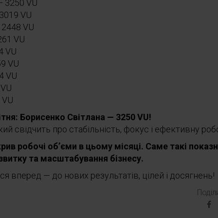
— 3250 VU
3019 VU
 2448 VU
261 VU
4 VU
59 VU
4 VU
 VU
 VU
ітня: Борисенко Світлана — 3250 VU!
кий свідчить про стабільність, фокус і ефективну роб
акрив робочі об’єми в цьому місяці. Саме такі пока
звитку та масштабування бізнесу.
 вперед — до нових результатів, цілей і досягнень!
Поділ