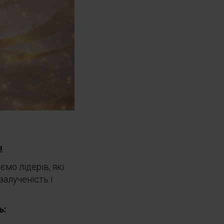
!
мо лідерів, які
залученість і
ь: