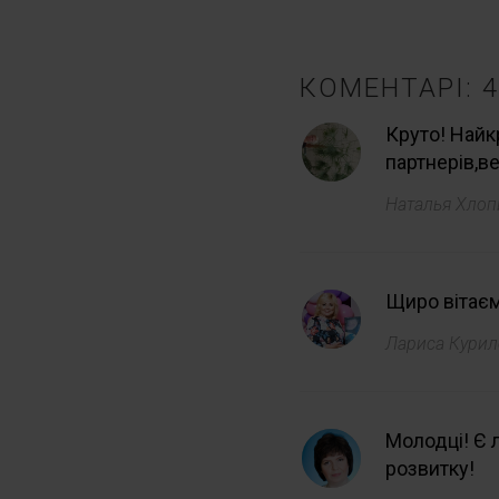
КОМЕНТАРІ: 4
Круто! Найк
партнерів,ве
Наталья Хло
Щиро вітаєм
Лариса Кури
Молодці! Є 
розвитку!