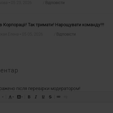
-
шова
05 23, 2026
/
Відповісти
ів Корпораціі! Так тримати! Нарощувати команду!!!
-
ская Елена
05 05, 2026
/
Відповісти
ентар
ражено після перевірки модератором!