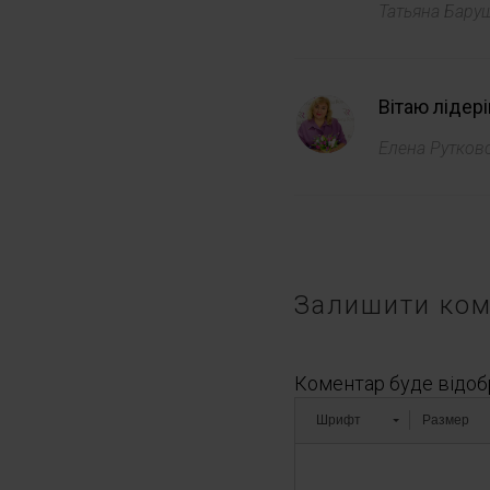
Татьяна Бару
Вітаю лідер
Елена Рутков
Залишити ком
Коментар буде відоб
Шрифт
Размер