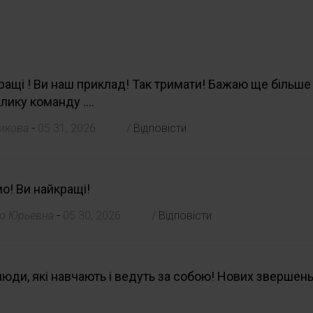
ращі ! Ви наш приклад! Так тримати! Бажаю ще більше 
лику команду ....
-
пикова
05 31, 2026
/
Відповісти
о! Ви найкращі!
-
ло Юрьевна
05 30, 2026
/
Відповісти
люди, які навчають і ведуть за собою! Нових звершень