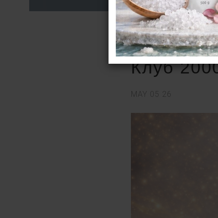
Клуб 200
MAY
05
26