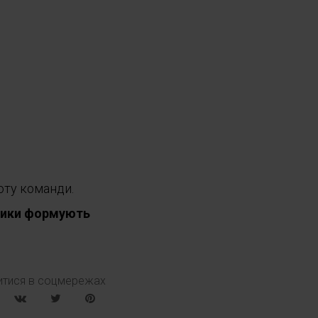
оту команди.
зники формують
итися в соцмережах