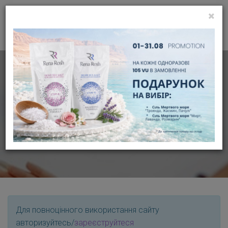
УВІЙТИ
UA
АВТОРИЗАЦІЯ
Для повноцінного використання сайту
авторизуйтесь/
зареєструйтеся