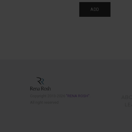
Copyright 2013-2026
"RENA ROSH".
AB
All right reserved
LE