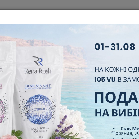
T
ABOUT COMPANY
BUSINESS
NEW PARTNER
LEADER
FAQ
CERTIFICATES
CONTACT
SS MANAGER ПО ИТОГАМ
EWS
НОВЫЕ BUSINESS MANAGER ПО ИТОГАМ ДЕК