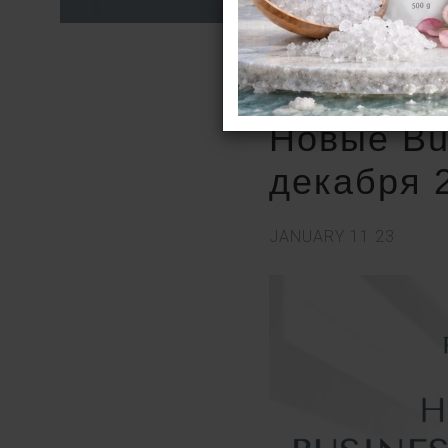
Новые Bu
декабря 
JANUARY
11
23