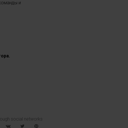
команды и
тора.
rough social networks