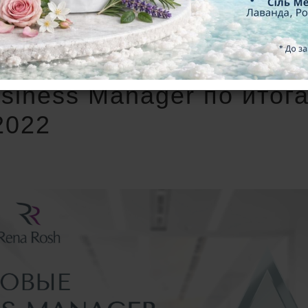
siness Manager по итог
2022