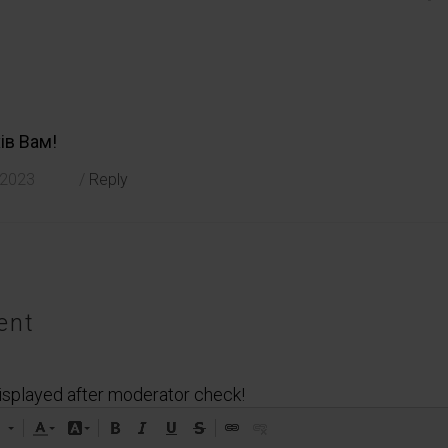
хів Вам!
 2023
/
Reply
ent
isplayed after moderator check!