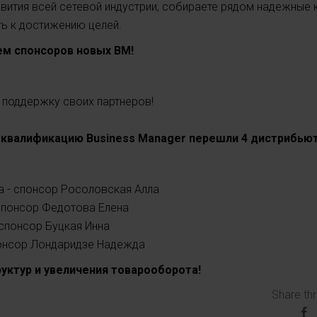
звития всей сетевой индустрии, собираете рядом надежные 
ть к достижению целей.
ем спонсоров новых ВМ!
и поддержку своих партнеров!
в квалификацию Business Manager перешли 4 дистрибью
 - спонсор Росоловская Алла
спонсор Федотова Елена
спонсор Буцкая Инна
спонсор Лондаридзе Надежда
руктур и увеличения товарооборота!
Share th