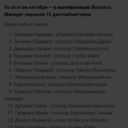
По итогам октября — в квалификацию Business
Manager перешли 15 дистрибьюторов.
Ищите себя в списке:
1. Секацкая Надежда - спонсор Королева Наталья
2. Зиненко Людмила - спонсор Кайдалова Дарья
3. Демидова Оксана - спонсор Переятенец Алла
4. Трусеева Наталья - спонсор Горбач Майя
5. Волошан Галина - спонсор Дорохова Алла
6. Ляшенко Людмила - спонсор Павлюк Валентина
7. Петрусенко Наталья - спонсор Морозова Инна
8. Каретина Анна - спонсор Скрипчук Виктория
9. Ковалько Любовь - спонсор Мирошниченко
Надежда
10. Дубовик Елена - спонсор Кишинская Валентина
11. Губарева Ирина - спонсор Воронятова Татьяна
12. Декало Людмила - спонсор Мегесь Наталия
13. Безуглая Нина - спонсор Удовик Юлия