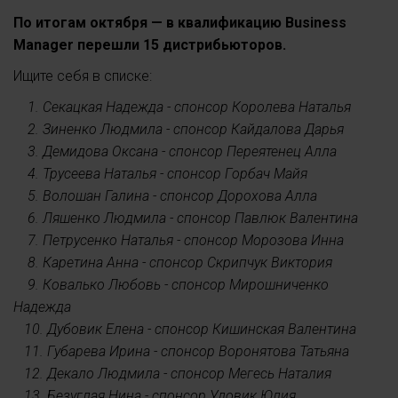
По итогам октября — в квалификацию Business
Manager перешли 15 дистрибьюторов.
Ищите себя в списке:
1. Секацкая Надежда - спонсор Королева Наталья
2. Зиненко Людмила - спонсор Кайдалова Дарья
3. Демидова Оксана - спонсор Переятенец Алла
4. Трусеева Наталья - спонсор Горбач Майя
5. Волошан Галина - спонсор Дорохова Алла
6. Ляшенко Людмила - спонсор Павлюк Валентина
7. Петрусенко Наталья - спонсор Морозова Инна
8. Каретина Анна - спонсор Скрипчук Виктория
9. Ковалько Любовь - спонсор Мирошниченко
Надежда
10. Дубовик Елена - спонсор Кишинская Валентина
11. Губарева Ирина - спонсор Воронятова Татьяна
12. Декало Людмила - спонсор Мегесь Наталия
13. Безуглая Нина - спонсор Удовик Юлия