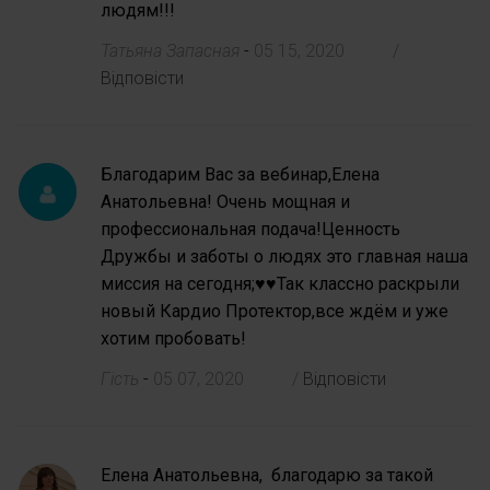
людям!!!
Татьяна Запасная
-
05 15, 2020
/
Відповісти
Благодарим Вас за вебинар,Елена
Анатольевна! Очень мощная и
профессиональная подача!Ценность
Дружбы и заботы о людях это главная наша
миссия на сегодня;♥️♥️Так классно раскрыли
новый Кардио Протектор,все ждём и уже
хотим пробовать!
Гість
-
05 07, 2020
/
Відповісти
Елена Анатольевна, благодарю за такой