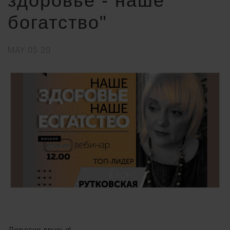
здоровье - наше
богатство"
MAY
05
20