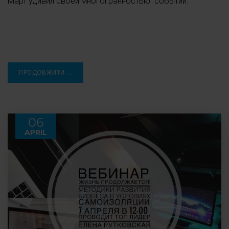
Март удивил своей многогранностью событий.
ПРОДОВЖИТИ ...
06
APRIL